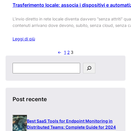
Trasferimento locale: associa i dispositivi e automatiz
L’invio diretto in rete locale diventa davvero “senza attriti” qua
contenuti arrivano dove devono, subito, senza cloud, senza 
Leggi di più
←
1
2
3
S
e
a
r
c
h
Post recente
Best SaaS Tools for Endpoint Monitoring in
Distributed Teams: Complete Guide for 2024